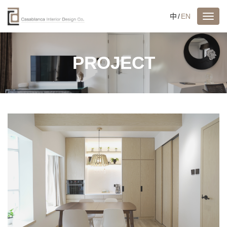
中
/
EN
PROJECT